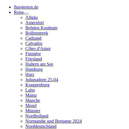
fluesterton.de
Reise
Allgäu
Amersfort
Belgien Kusttram
Bollenstreek
Cadzand
Calvados
Côtes d'Amor
Finistère
Friesland
Haltern am See
Hamburg
Harz
Julianadorp 25-04
Kraggenburg
Lahn
Mainz
Manche
Mosel
Münster
Nordholland
Normandie und Bretagne 2024
Norddeutschland