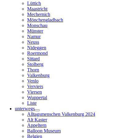
Lüttich
Maastricht
Mechernich
Mönchengladbach
Monschau
Münster
Namur
Neuss
Nideggen
Roermond
Sittard
Stolberg
Thorn
Valkenburg
Venlo
Verviers
Viersen
Wuppertal
Liste
unterwegs
Alltagsmenschen Valkenburg 2024
Alt Kaster
Appeltern
Balloon Museum
Belgien