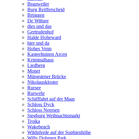
Brauweiler
Burg Reifferscheid
Brüggen
De Wittsee
dies und das
Gertrudenhof
Halde Hoheward
hier und da
Hohes Venn
Kasteeltuinen Arcen
Kriminalhaus
Liedberg
Monet
Müngstener Brücke
Nikolauskloster
Rursee
Rurwehr
Schifffahrt auf der Maas
Schloss Dyck
Schloss Neersen
Siegburg Weihnachtsmarkt
Troika
Wakebeach
Wildpferde auf der Sophienhöhe
Willy Dohmen Park