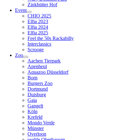
Zinkhütter Hof
Event
CHIO 2025
Elfia 2023
Elfia 2024
Elfia 2025
Feel the 50s Rackabilly
Interclassics
Scrooge
Zoo
Aachen Tierpark
Apenheul
Aquazoo Düsseldorf
Born
Burgers Zoo
Dortmund
Duisburg
Gaia
Gangelt
Köln
Krefeld
Mondo Verde
Münster
Overloon
sealife Oberhausen