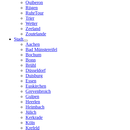
Quiberon
Rügen
RuhrTour
Trier
Wetter
Zeeland
Zoutelande
Stadt
Aachen
Bad Münstereifel
Bochum
Bonn
Brühl
Düsseldorf
Duisburg
Essen
Euskirchen
Grevenbroich
Gulpen
Heerlen
Heimbach
Jülich
Kerkrade
Köln
Krefeld