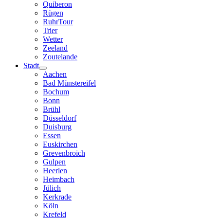
Quiberon
Rügen
RuhrTour
Trier
Wetter
Zeeland
Zoutelande
Stadt
Aachen
Bad Münstereifel
Bochum
Bonn
Brühl
Düsseldorf
Duisburg
Essen
Euskirchen
Grevenbroich
Gulpen
Heerlen
Heimbach
Jülich
Kerkrade
Köln
Krefeld