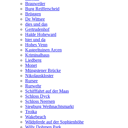
Brauweiler
Burg Reifferscheid
Brüggen
De Wittsee
dies und das
Gertrudenhof
Halde Hoheward
hier und da
Hohes Venn
Kasteeltuinen Arcen
Kriminalhaus
Liedberg
Monet
Müngstener Brücke
Nikolauskloster
Rursee
Rurwehr
Schifffahrt auf der Maas
Schloss Dyck
Schloss Neersen
Siegburg Weihnachtsmarkt
Troika
Wakebeach
Wildpferde auf der Sophienhöhe
Willy Dohmen Park