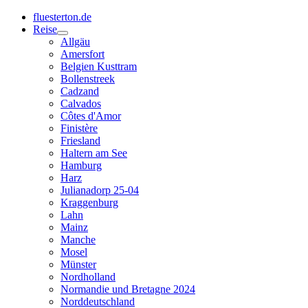
fluesterton.de
Reise
Allgäu
Amersfort
Belgien Kusttram
Bollenstreek
Cadzand
Calvados
Côtes d'Amor
Finistère
Friesland
Haltern am See
Hamburg
Harz
Julianadorp 25-04
Kraggenburg
Lahn
Mainz
Manche
Mosel
Münster
Nordholland
Normandie und Bretagne 2024
Norddeutschland