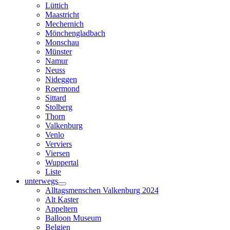
Lüttich
Maastricht
Mechernich
Mönchengladbach
Monschau
Münster
Namur
Neuss
Nideggen
Roermond
Sittard
Stolberg
Thorn
Valkenburg
Venlo
Verviers
Viersen
Wuppertal
Liste
unterwegs
Alltagsmenschen Valkenburg 2024
Alt Kaster
Appeltern
Balloon Museum
Belgien