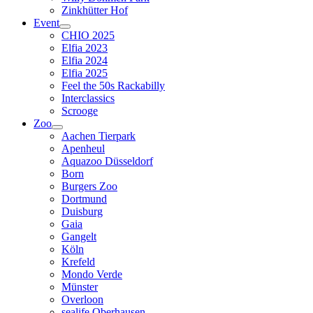
Zinkhütter Hof
Event
CHIO 2025
Elfia 2023
Elfia 2024
Elfia 2025
Feel the 50s Rackabilly
Interclassics
Scrooge
Zoo
Aachen Tierpark
Apenheul
Aquazoo Düsseldorf
Born
Burgers Zoo
Dortmund
Duisburg
Gaia
Gangelt
Köln
Krefeld
Mondo Verde
Münster
Overloon
sealife Oberhausen